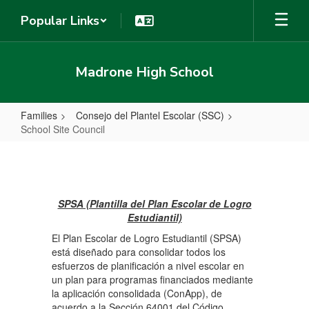
Skip
Popular Links
to
main
content
Madrone High School
Families
Consejo del Plantel Escolar (SSC)
School Site Council
School
Site
Council
SPSA (Plantilla del Plan Escolar de Logro
Estudiantil)
El Plan Escolar de Logro Estudiantil (SPSA)
está diseñado para consolidar todos los
esfuerzos de planificación a nivel escolar en
un plan para programas financiados mediante
la aplicación consolidada (ConApp), de
acuerdo a la Sección 64001 del Código